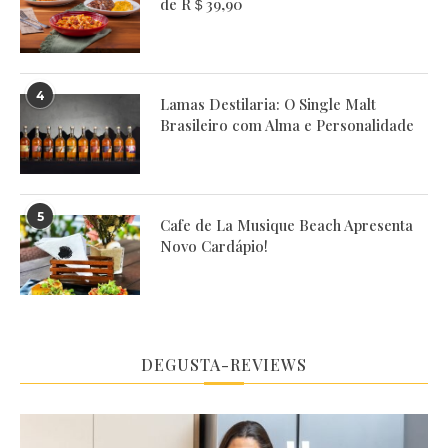
de R＄39,90
4
Lamas Destilaria: O Single Malt
Brasileiro com Alma e Personalidade
5
Cafe de La Musique Beach Apresenta
Novo Cardápio!
DEGUSTA-REVIEWS