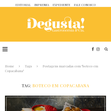
EDITORIAL
IMPRENSA
EXPEDIENTE
FALE CONOSCO
Home
Tags
Postagens marcadas com "boteco em
Copacabana"
TAG:
BOTECO EM COPACABANA