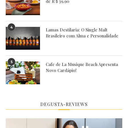
de R＄39,90
4
Lamas Destilaria: O Single Malt
Brasileiro com Alma e Personalidade
5
Cafe de La Musique Beach Apresenta
Novo Cardápio!
DEGUSTA-REVIEWS