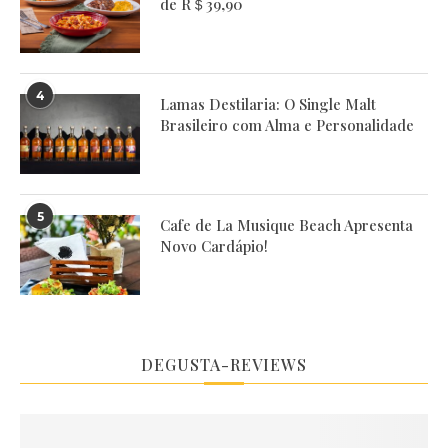
de R＄39,90
4
Lamas Destilaria: O Single Malt
Brasileiro com Alma e Personalidade
5
Cafe de La Musique Beach Apresenta
Novo Cardápio!
DEGUSTA-REVIEWS