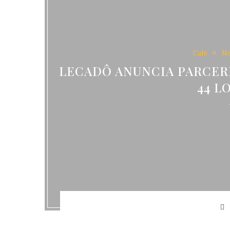
Café
N
LECADÔ ANUNCIA PARCER
44 L