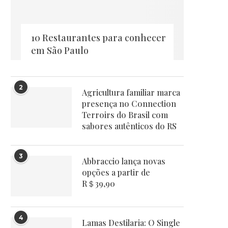
10 Restaurantes para conhecer
em São Paulo
2
Agricultura familiar marca
presença no Connection
Terroirs do Brasil com
sabores autênticos do RS
3
Abbraccio lança novas
opções a partir de
R＄39,90
4
Lamas Destilaria: O Single