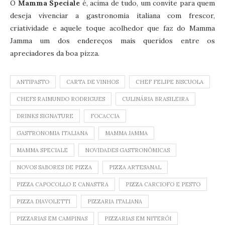
O
Mamma Speciale
é, acima de tudo, um convite para quem
deseja vivenciar a gastronomia italiana com frescor,
criatividade e aquele toque acolhedor que faz do Mamma
Jamma um dos endereços mais queridos entre os
apreciadores da boa pizza.
ANTIPASTO
CARTA DE VINHOS
CHEF FELIPE BISCUOLA
CHEFS RAIMUNDO RODRIGUES
CULINÁRIA BRASILEIRA
DRINKS SIGNATURE
FOCACCIA
GASTRONOMIA ITALIANA
MAMMA JAMMA
MAMMA SPECIALE
NOVIDADES GASTRONÔMICAS
NOVOS SABORES DE PIZZA
PIZZA ARTESANAL
PIZZA CAPOCOLLO E CANASTRA
PIZZA CARCIOFO E PESTO
PIZZA DIAVOLETTI
PIZZARIA ITALIANA
PIZZARIAS EM CAMPINAS
PIZZARIAS EM NITERÓI