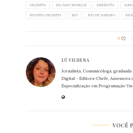
DEGUSTA
DIA DAS CRIANÇAS
ERREJOTA
JARD
REVISTA-DEGUSTA
RIO
RIO DE JANEIRO
RIO
0
LÚ VILHENA
Jornalista, Comunicóloga, graduada
Digital - Editora-Chefe, Assessora
Especialização em Programação Visu
VOCÊ 