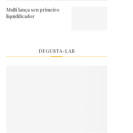
Multi lança seu primeiro
liquidificador
DEGUSTA-LAB
IO DESIGN BARRA CELEBRA
BARRASHOPPING INAUG
SEUS 20 ANOS COM...
DECORAÇÃO DE NATAL 
ESPETÁCULO E...