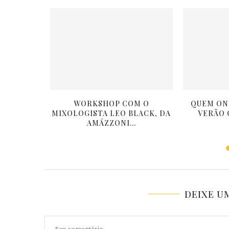
O PODRÃO
WORKSHOP COM O
QUEM ON
O NO...
MIXOLOGISTA LEO BLACK, DA
VERÃO 
AMÁZZONI...
DEIXE U