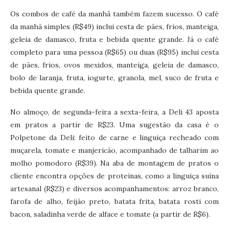
Os combos de café da manhã também fazem sucesso. O café
da manhã simples (R$49) inclui cesta de pães, frios, manteiga,
geleia de damasco, fruta e bebida quente grande. Já o café
completo para uma pessoa (R$65) ou duas (R$95) inclui cesta
de pães, frios, ovos mexidos, manteiga, geleia de damasco,
bolo de laranja, fruta, iogurte, granola, mel, suco de fruta e
bebida quente grande.
No almoço, de segunda-feira a sexta-feira, a Deli 43 aposta
em pratos a partir de R$23. Uma sugestão da casa é o
Polpetone da Deli: feito de carne e linguiça recheado com
muçarela, tomate e manjericão, acompanhado de talharim ao
molho pomodoro (R$39). Na aba de montagem de pratos o
cliente encontra opções de proteínas, como a linguiça suína
artesanal (R$23) e diversos acompanhamentos: arroz branco,
farofa de alho, feijão preto, batata frita, batata rosti com
bacon, saladinha verde de alface e tomate (a partir de R$6).