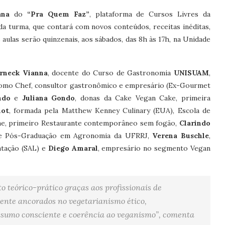
ana
do
“Pra Quem Faz”
, plataforma de Cursos Livres da
da turma, que contará com novos conteúdos, receitas inéditas,
aulas serão quinzenais, aos sábados, das 8h às 17h, na Unidade
rneck Vianna
, docente do Curso de Gastronomia
UNISUAM
,
 como Chef, consultor gastronômico e empresário (Ex-Gourmet
ndo
e
Juliana Gondo
, donas da Cake Vegan Cake, primeira
not
, formada pela Matthew Kenney Culinary (EUA), Escola de
ine, primeiro Restaurante contemporâneo sem fogão,
Clarindo
de Pós-Graduação em Agronomia da UFRRJ,
Verena Buschle
,
ntação (SAL) e
Diego Amaral
, empresário no segmento Vegan
 teórico-prático graças aos profissionais de
ente ancorados no vegetarianismo ético,
nsumo consciente e coerência ao veganismo”, comenta