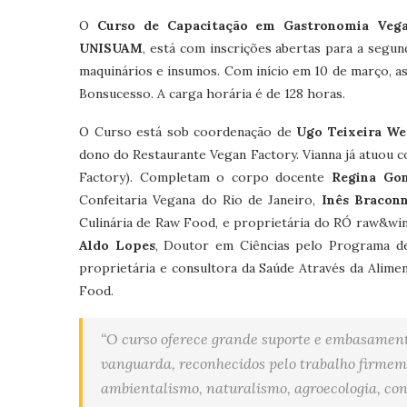
O
Curso de Capacitação em Gastronomia Veg
UNISUAM
, está com inscrições abertas para a segun
maquinários e insumos. Com início em 10 de março, as 
Bonsucesso. A carga horária é de 128 horas.
O Curso está sob coordenação de
Ugo Teixeira We
dono do Restaurante Vegan Factory. Vianna já atuou
Factory). Completam o corpo docente
Regina Go
Confeitaria Vegana do Rio de Janeiro,
Inês Bracon
Culinária de Raw Food, e proprietária do RÓ raw&w
Aldo Lopes
, Doutor em Ciências pelo Programa 
proprietária e consultora da Saúde Através da Alime
Food.
“O curso oferece grande suporte e embasamento
vanguarda, reconhecidos pelo trabalho firmem
ambientalismo, naturalismo, agroecologia, co