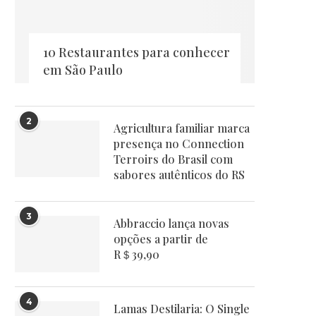
10 Restaurantes para conhecer
em São Paulo
2
Agricultura familiar marca
presença no Connection
Terroirs do Brasil com
sabores autênticos do RS
3
Abbraccio lança novas
opções a partir de
R＄39,90
4
Lamas Destilaria: O Single