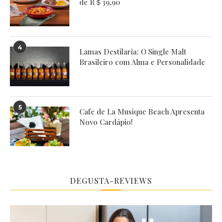
de R＄39,90
4
Lamas Destilaria: O Single Malt
Brasileiro com Alma e Personalidade
5
Cafe de La Musique Beach Apresenta
Novo Cardápio!
DEGUSTA-REVIEWS