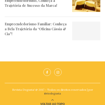
Empreendedorismo, Conheça a
Trajetória de Sucesso da Marca!
Empreendedorismo Familiar: Conheça
a Bela Trajetória da “Oficina Cássia &
Cia”!
Revista Degusta! @ 2017 - Todos os direitos reservados | por
@riodegusta
VOLTAR AO TOPO