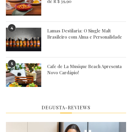
de R＄39,90
4
Lamas Destilaria: O Single Malt
Brasileiro com Alma e Personalidade
5
Cafe de La Musique Beach Apresenta
Novo Cardápio!
DEGUSTA-REVIEWS