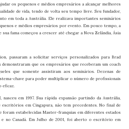
 ajudar os pequenos e médios empresários a alcançar melhores
alidade de vida, tendo de volta seu tempo livre. Seu fundador,
to em toda a Austrália. Ele realizava importantes seminários
pequenos e médios empresários por evento. Em pouco tempo, a
ue sua fama começou a crescer até chegar a Nova Zelândia, Ásia
n, passaram a solicitar serviços personalizados para Brad
as demonstraram que os empresários que receberam um coach
ueles que somente assistiram aos seminários. Dezenas de
sistema-chave para poder multiplicar o número de profissionais
 eficaz.
H
, nasceu em 1997. Sua rápida expansão partindo da Austrália,
e escritórios em Cingapura, não tem precedentes. No final de
de foram estabelecidas Master-franquias em diferentes estados
e no Canadá. Em Julho de 2001, foi aberto o escritório em