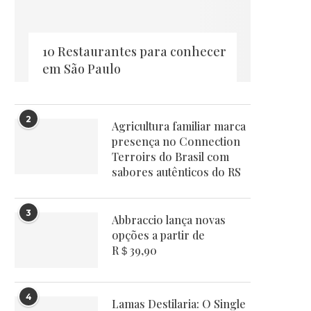
10 Restaurantes para conhecer
em São Paulo
2
Agricultura familiar marca
presença no Connection
Terroirs do Brasil com
sabores autênticos do RS
3
Abbraccio lança novas
opções a partir de
R＄39,90
4
Lamas Destilaria: O Single