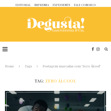
EDITORIAL
IMPRENSA
EXPEDIENTE
FALE CONOSCO
Home
Tags
Postagens marcadas com "Zero Álcool"
TAG:
ZERO ÁLCOOL