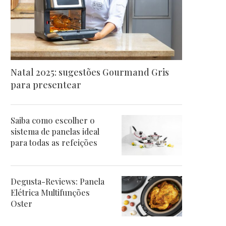
Natal 2025: sugestões Gourmand Gris
para presentear
Saiba como escolher o
sistema de panelas ideal
para todas as refeições
Degusta-Reviews: Panela
Elétrica Multifunções
Oster