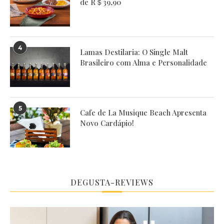
de R＄39,90
4
Lamas Destilaria: O Single Malt
Brasileiro com Alma e Personalidade
5
Cafe de La Musique Beach Apresenta
Novo Cardápio!
DEGUSTA-REVIEWS