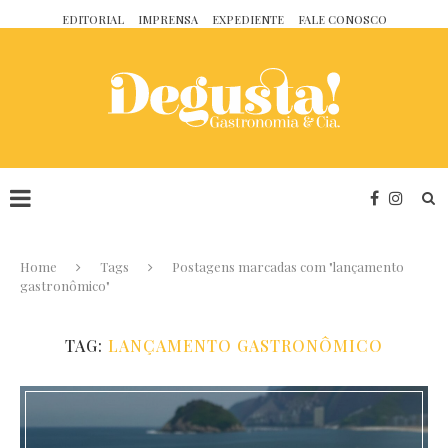
EDITORIAL
IMPRENSA
EXPEDIENTE
FALE CONOSCO
Home
Tags
Postagens marcadas com "lançamento
gastronômico"
TAG:
LANÇAMENTO GASTRONÔMICO