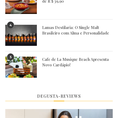
de R＄39,90
4
Lamas Destilaria: O Single Malt
Brasileiro com Alma e Personalidade
5
Cafe de La Musique Beach Apresenta
Novo Cardápio!
DEGUSTA-REVIEWS